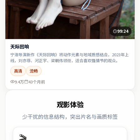
99:24
天际回响
宁浩导演新作《天际回响》将动作元素与地域质感结合，2023年上
线，刘亦菲、河正宇、梁朝伟领衔，适合喜欢强情节的观众。
高清
流畅
9.4万
43个月前
观影体验
少干扰的信息结构，突出片名与画质标签
🎬