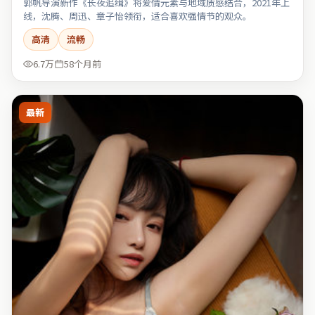
郭帆导演新作《长夜追缉》将爱情元素与地域质感结合，2021年上
线，沈腾、周迅、章子怡领衔，适合喜欢强情节的观众。
高清
流畅
6.7万
58个月前
最新