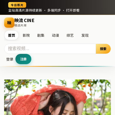
今日荐片
全站高清片源持续更新 · 多端同步 · 打开即看
映流 CINE
映
精选片库
首页
影院
剧集
动漫
综艺
发现
搜索
登录
注册