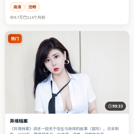
高清
流畅
9.7万
114个月前
热门
99:33
异境档案
《异境档案》讲述一段关于信任与抉择的故事（冒险）。日本制