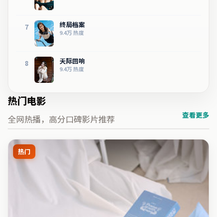
终局档案
7
9.4万
热度
天际回响
8
9.4万
热度
热门电影
查看更多
全网热播，高分口碑影片推荐
热门