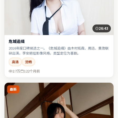
26:43
危城追缉
2016年度口碑候选之一。《危城追缉》由木村拓哉、周迅、黄渤联
袂出演，李安把控影像风格，类型定位为喜剧。
高清
流畅
2.7万
122个月前
最新