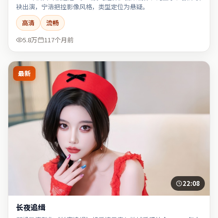
袂出演，宁浩把控影像风格，类型定位为悬疑。
高清
流畅
5.8万
117个月前
最新
22:08
长夜追缉