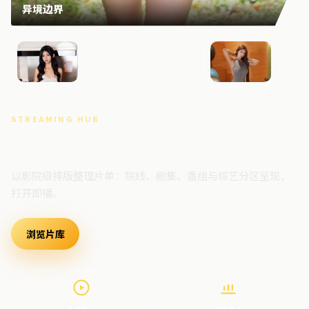
异境边界
风暴回响
风暴档
STREAMING HUB
高清视频门户
以影院级排版整理片单：院线、剧集、番组与综艺分区呈现，
打开即播。
浏览片库
最新上架