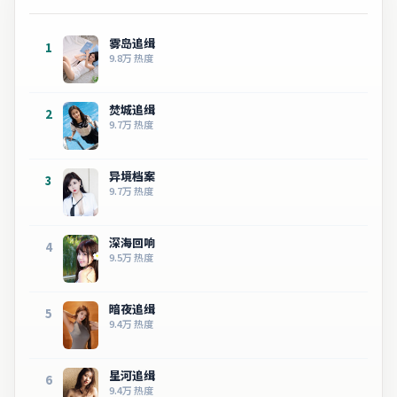
雾岛追缉
1
9.8万
热度
焚城追缉
2
9.7万
热度
异境档案
3
9.7万
热度
深海回响
4
9.5万
热度
暗夜追缉
5
9.4万
热度
星河追缉
6
9.4万
热度