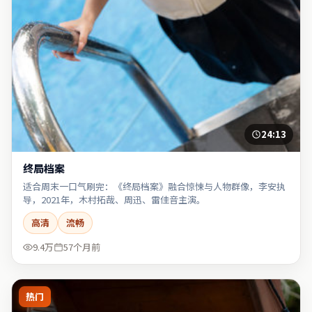
24:13
终局档案
适合周末一口气刷完：《终局档案》融合惊悚与人物群像，李安执
导，2021年，木村拓哉、周迅、雷佳音主演。
高清
流畅
9.4万
57个月前
热门