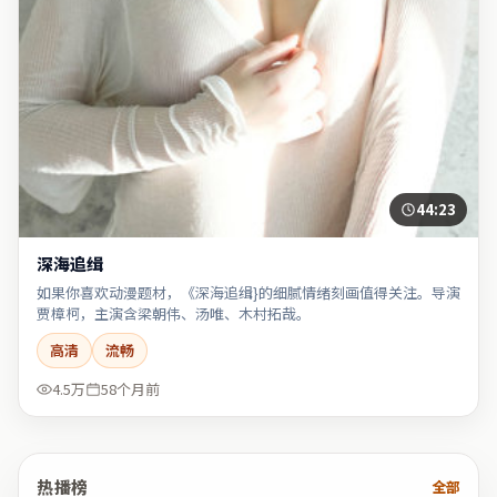
44:23
深海追缉
如果你喜欢动漫题材，《深海追缉}的细腻情绪刻画值得关注。导演
贾樟柯，主演含梁朝伟、汤唯、木村拓哉。
高清
流畅
4.5万
58个月前
热播榜
全部