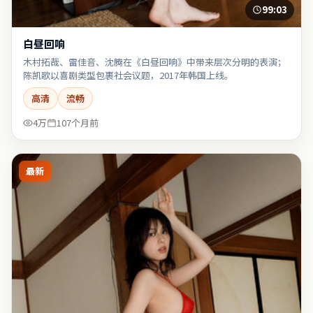
99:03
白昼回响
木村拓哉、雷佳音、沈腾在《白昼回响》中带来层次分明的表演；
陈凯歌以喜剧类型包裹社会议题，2017年韩国上线。
高清
流畅
4万
107个月前
最新