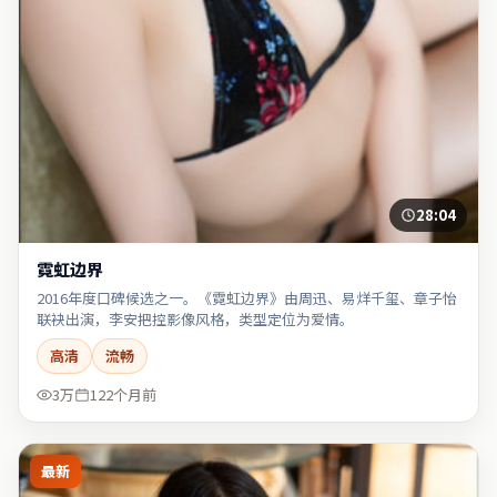
28:04
霓虹边界
2016年度口碑候选之一。《霓虹边界》由周迅、易烊千玺、章子怡
联袂出演，李安把控影像风格，类型定位为爱情。
高清
流畅
3万
122个月前
最新