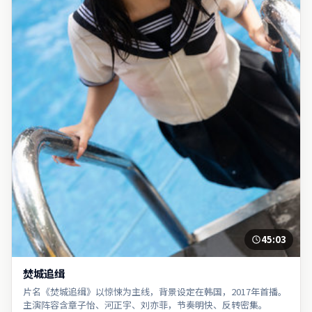
45:03
焚城追缉
片名《焚城追缉》以惊悚为主线，背景设定在韩国，2017年首播。
主演阵容含章子怡、河正宇、刘亦菲，节奏明快、反转密集。