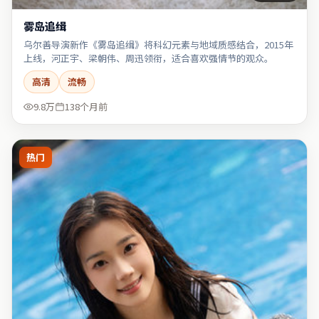
雾岛追缉
乌尔善导演新作《雾岛追缉》将科幻元素与地域质感结合，2015年
上线，河正宇、梁朝伟、周迅领衔，适合喜欢强情节的观众。
高清
流畅
9.8万
138个月前
热门