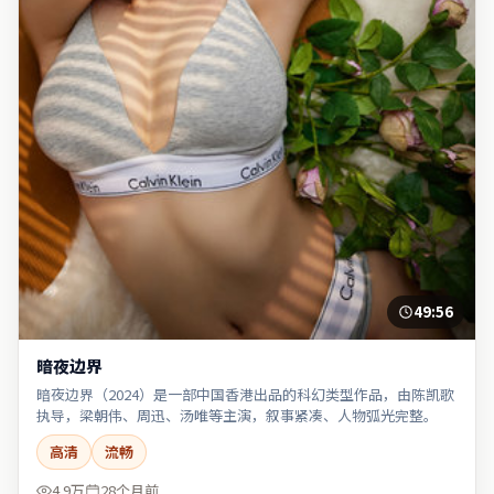
49:56
暗夜边界
暗夜边界（2024）是一部中国香港出品的科幻类型作品，由陈凯歌
执导，梁朝伟、周迅、汤唯等主演，叙事紧凑、人物弧光完整。
高清
流畅
4.9万
28个月前