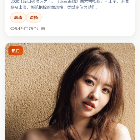
2020年度口碑候选之一。《暗夜追缉》由木村拓哉、河正宇、汤唯
联袂出演，郭帆把控影像风格，类型定位为动作。
高清
流畅
9.4万
79个月前
热门