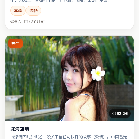
作，2020年，贾樟柯作品，刘亦菲、汤唯、梁朝伟主演。
高清
流畅
9.7万
72个月前
热门
92:26
深海回响
《深海回响》讲述一段关于信任与抉择的故事（爱情）。中国香港