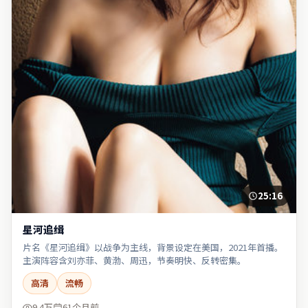
25:16
星河追缉
片名《星河追缉》以战争为主线，背景设定在美国，2021年首播。
主演阵容含刘亦菲、黄渤、周迅，节奏明快、反转密集。
高清
流畅
9.4万
61个月前