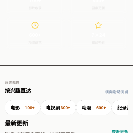
100+
800+
影片收录
剧集更新
600+
7×24
动漫综艺
在线畅看
频道矩阵
按兴趣直达
横向滑动浏览
电影
电视剧
动漫
纪录片
100+
800+
600+
最新更新
查看更多